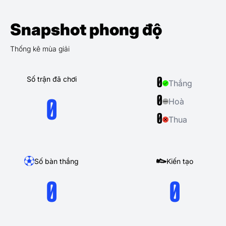
Snapshot phong độ
Thống kê mùa giải
Số trận đã chơi
0
Thắng
0
Hoà
0
0
Thua
Số bàn thắng
Kiến tạo
0
0