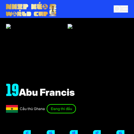
19
Abu Francis
Cầu thủ Ghana
Đang thi đấu
x1
x4
x8
x2
x4