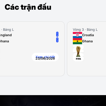
Các trận đấu
Vòng 3 · Bảng L
0
2
Croatia
0
1
Ghana
iết
Xem chi tiết
26
27/06/2026