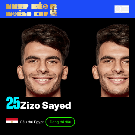
25
Zizo Sayed
Cầu thủ Egypt
Đang thi đấu