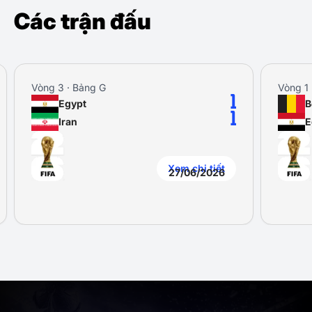
Các trận đấu
Vòng 1 · Bảng G
1
Belgium
1
Egypt
Xem chi tiết
Xem chi tiế
27/06/2026
15/06/202