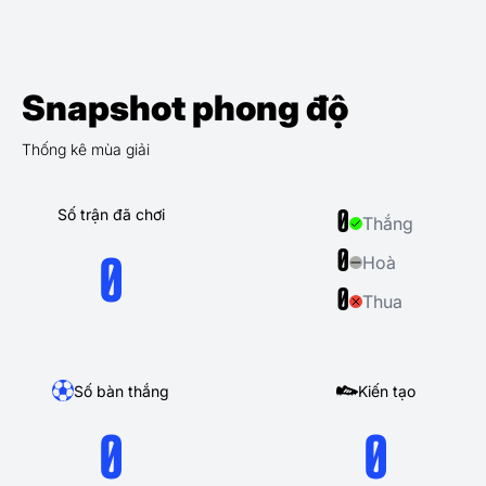
Snapshot phong độ
Thống kê mùa giải
Số trận đã chơi
0
Thắng
0
Hoà
0
0
Thua
Số bàn thắng
Kiến tạo
0
0