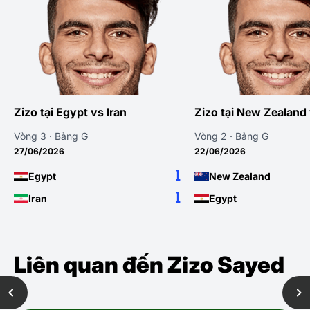
an
Zizo tại New Zealand vs Egypt
Zizo tại 
Vòng 2 · Bảng G
Vòng 1 · Bả
22/06/2026
15/06/2026
1
1
New Zealand
Belgium
1
3
Egypt
Egypt
Liên quan đến Zizo Sayed