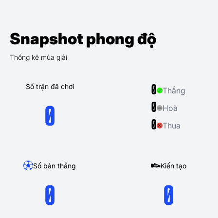
Snapshot phong độ
Thống kê mùa giải
Số trận đã chơi
0
Thắng
0
Hoà
0
0
Thua
Số bàn thắng
Kiến tạo
0
0