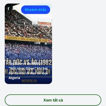
Khoảnh khắc
Tây Đức vs Áo (1982):
“Nỗi nhục Gijon” khi hai
đội đá như đi dạo để loại
Algeria
Xem tất cả