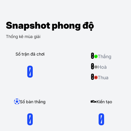
Snapshot phong độ
Thống kê mùa giải
Số trận đã chơi
0
Thắng
0
Hoà
0
0
Thua
Số bàn thắng
Kiến tạo
0
0