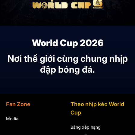
World Cup 2026
Nơi thế giới cùng chung nhịp
đập bóng đá.
Fan Zone
Theo nhịp kèo World
Cup
Media
Bảng xếp hạng