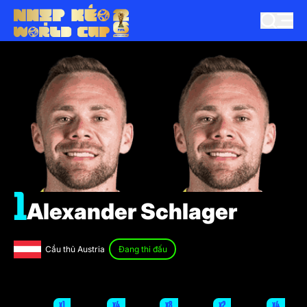
1
Alexander Schlager
Cầu thủ Austria
Đang thi đấu
x1
x4
x8
x2
x4