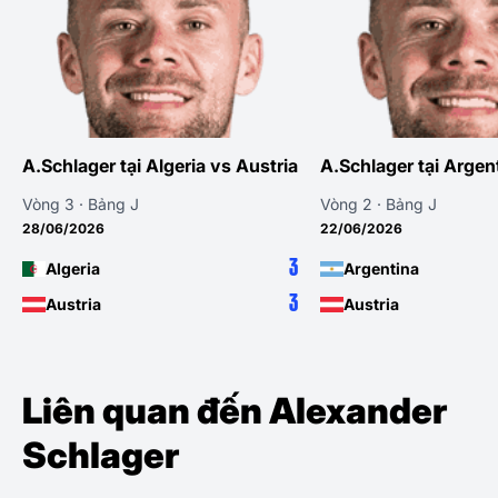
A.Schlager tại Algeria vs Austria
A.Schlager tại Argen
Vòng 3 · Bảng J
Vòng 2 · Bảng J
28/06/2026
22/06/2026
3
Algeria
Argentina
3
Austria
Austria
Liên quan đến Alexander
Schlager