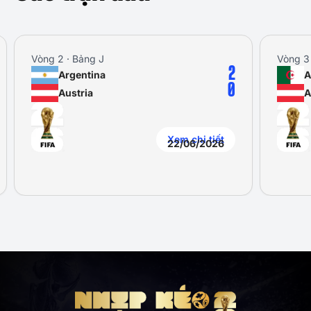
Vòng 2 · Bảng J
Vòng 3 
2
Argentina
A
0
Austria
A
Xem chi tiết
22/06/2026