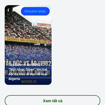
Khoảnh khắc
Tây Đức vs Áo (1982):
“Nỗi nhục Gijon” khi hai
đội đá như đi dạo để loại
Algeria
Xem tất cả