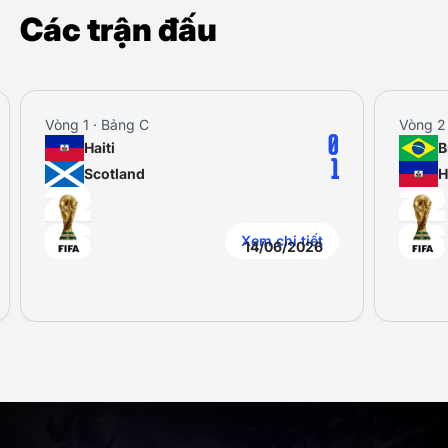
Các trận đấu
Vòng 1 · Bảng C
Vòng 2
0
Haiti
B
1
Scotland
H
Xem chi tiết
14/06/2026