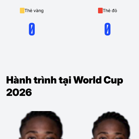
Thẻ vàng
Thẻ đỏ
0
0
Hành trình tại World Cup
2026