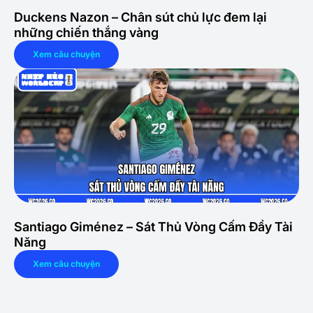
Duckens Nazon – Chân sút chủ lực đem lại
những chiến thắng vàng
Xem câu chuyện
Santiago Giménez – Sát Thủ Vòng Cấm Đầy Tài
Năng
Xem câu chuyện