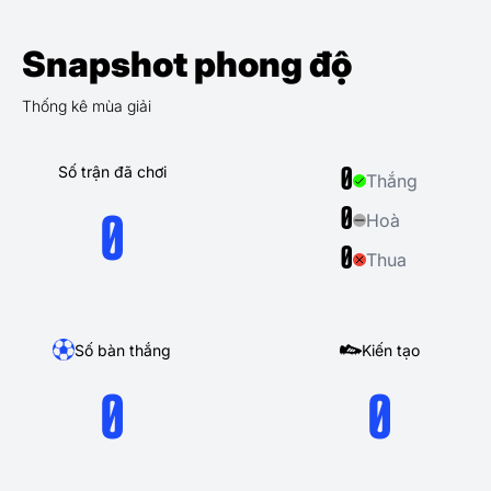
Snapshot phong độ
Thống kê mùa giải
Số trận đã chơi
0
Thắng
0
Hoà
0
0
Thua
Số bàn thắng
Kiến tạo
0
0