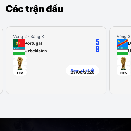
Các trận đấu
Vòng 3 · Bảng K
5
DR Congo
0
n
Uzbekistan
Xem chi tiết
X
23/06/2026
2