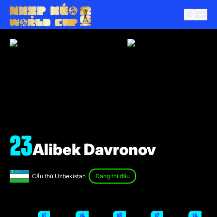
23
Alibek Davronov
Cầu thủ Uzbekistan
Đang thi đấu
x1
x4
x8
x2
x4