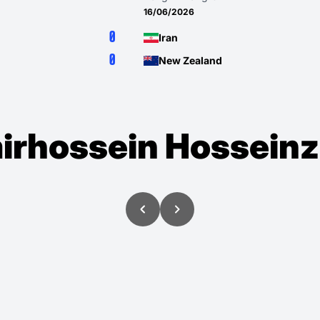
16/06/2026
0
Iran
0
New Zealand
mirhossein Hossein