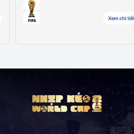
Xem chi tiế