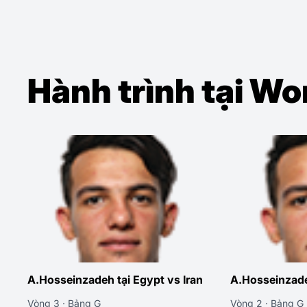
Hành trình tại W
A.Hosseinzadeh tại Egypt vs Iran
A.Hosseinzade
Vòng 3 · Bảng G
Vòng 2 · Bảng G