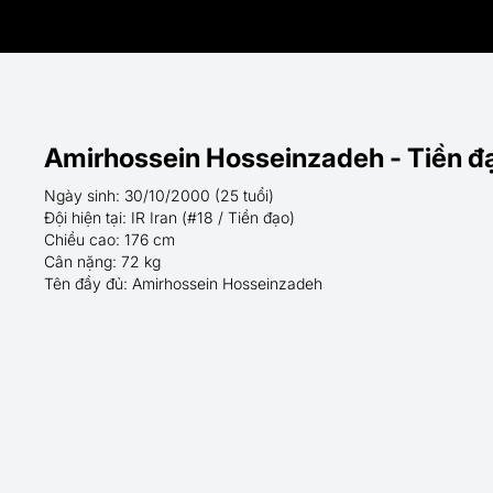
Amirhossein Hosseinzadeh - Tiền đạo
Ngày sinh: 30/10/2000 (25 tuổi)
Đội hiện tại: IR Iran (#18 / Tiền đạo)
Chiều cao: 176 cm
Cân nặng: 72 kg
Tên đầy đủ: Amirhossein Hosseinzadeh