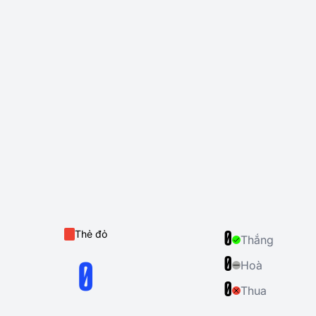
Thẻ đỏ
0
Thắng
0
Hoà
0
0
Thua