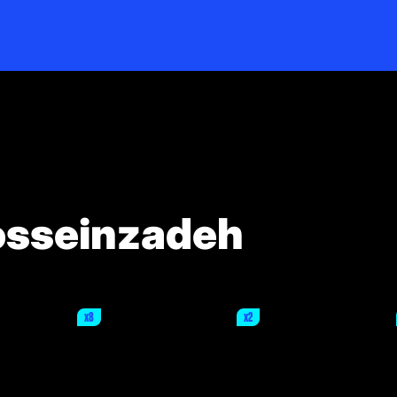
osseinzadeh
x8
x2