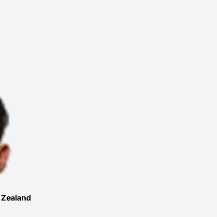
 Zealand