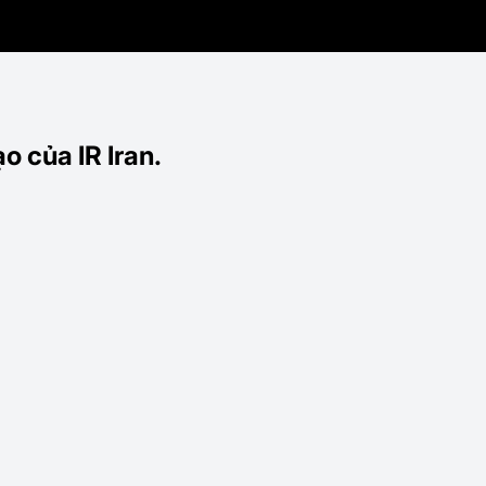
 của IR Iran.