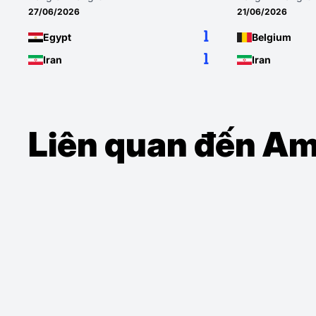
27/06/2026
21/06/2026
1
Egypt
Belgium
1
Iran
Iran
Liên quan đến A