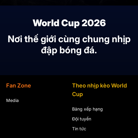
World Cup 2026
Nơi thế giới cùng chung nhịp
đập bóng đá.
Fan Zone
Theo nhịp kèo World
Cup
Media
Bảng xếp hạng
Đội tuyển
Tin tức