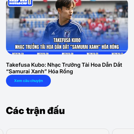
Takefusa Kubo: Nhạc Trưởng Tài Hoa Dẫn Dắt
“Samurai Xanh” Hóa Rồng
Xem câu chuyện
Các trận đấu