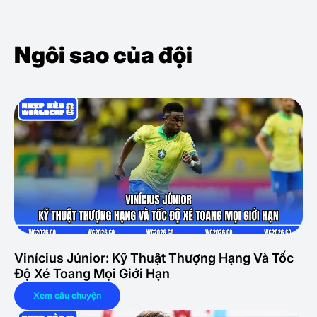
Ngôi sao của đội
Vinícius Júnior: Kỹ Thuật Thượng Hạng Và Tốc
Độ Xé Toang Mọi Giới Hạn
Xem câu chuyện