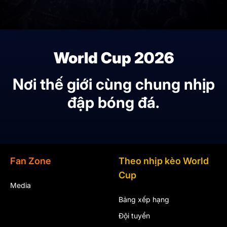
World Cup 2026
Nơi thế giới cùng chung nhịp
đập bóng đá.
Fan Zone
Theo nhịp kèo World
Cup
Media
Bảng xếp hạng
Đội tuyển