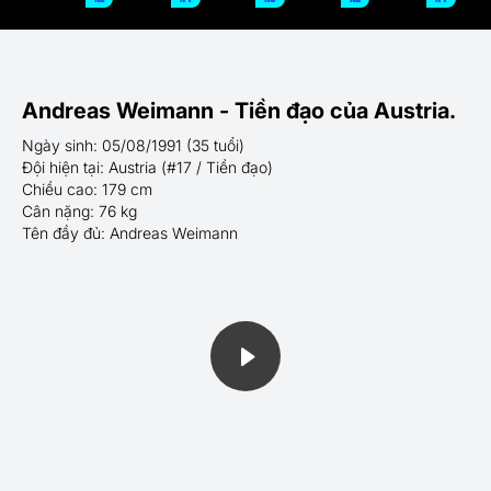
Andreas Weimann - Tiền đạo của Austria.
Ngày sinh: 05/08/1991 (35 tuổi)
Đội hiện tại: Austria (#17 / Tiền đạo)
Chiều cao: 179 cm
Cân nặng: 76 kg
Tên đầy đủ: Andreas Weimann