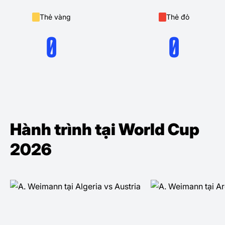
Thẻ vàng
Thẻ đỏ
0
0
Hành trình tại World Cup
2026