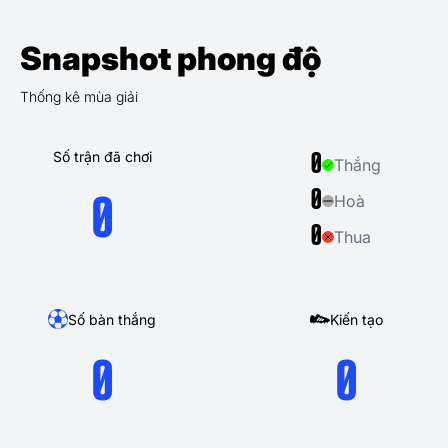
Snapshot phong độ
Thống kê mùa giải
Số trận đã chơi
0
Thắng
0
Hoà
0
0
Thua
Số bàn thắng
Kiến tạo
0
0