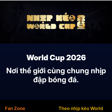
World Cup 2026
Nơi thế giới cùng chung nhịp
đập bóng đá.
Fan Zone
Theo nhịp kèo World