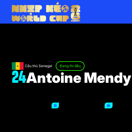
Cầu thủ Senegal
Đang thi đấu
Antoine Mendy
24
x1
x4