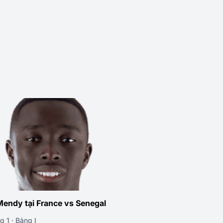
endy tại France vs Senegal
g 1 · Bảng I