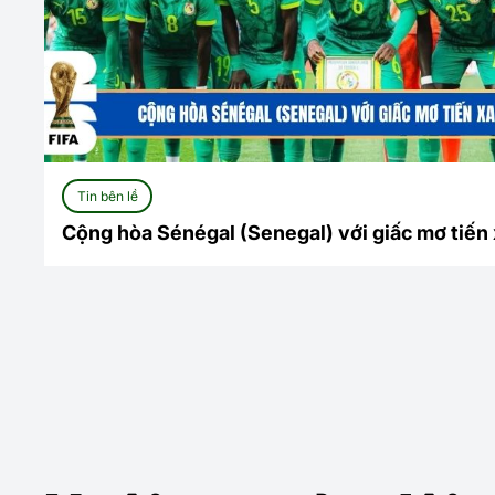
Tin bên lề
Cộng hòa Sénégal (Senegal) với giấc mơ tiến
World Cup