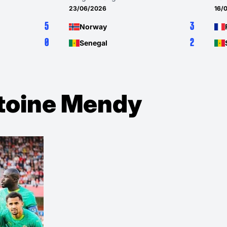
23/06/2026
16/
5
3
Norway
0
2
Senegal
toine Mendy