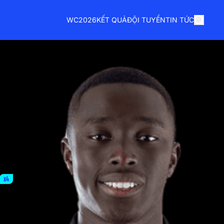
WC2026
KẾT QUẢ
ĐỘI TUYỂN
TIN TỨC
x4