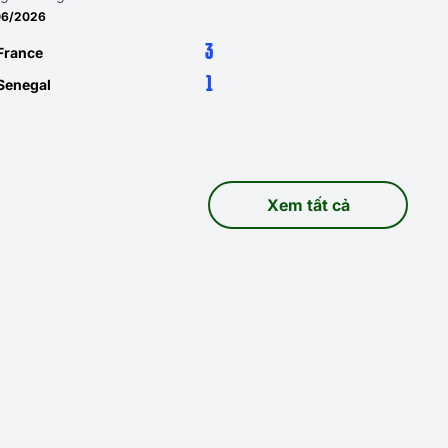
06/2026
3
France
1
Senegal
Xem tất cả