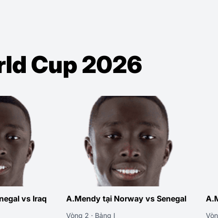
orld Cup 2026
negal vs Iraq
A.Mendy tại Norway vs Senegal
A.M
Vòng 2 · Bảng I
Vòn