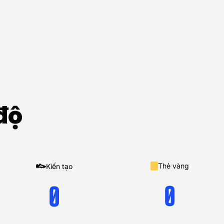
độ
Thẻ vàng
Kiến tạo
0
0