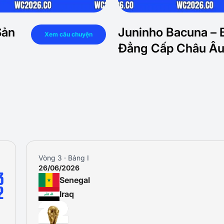
Sản
Juninho Bacuna – 
Xem câu chuyện
Đẳng Cấp Châu Â
Vòng 3 · Bảng I
26/06/2026
3
Senegal
2
Iraq