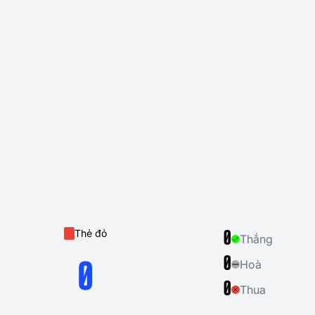
Thẻ đỏ
0
Thắng
0
Hoà
0
0
Thua