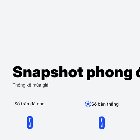
Snapshot phong 
Thống kê mùa giải
Số trận đã chơi
Số bàn thắng
0
0