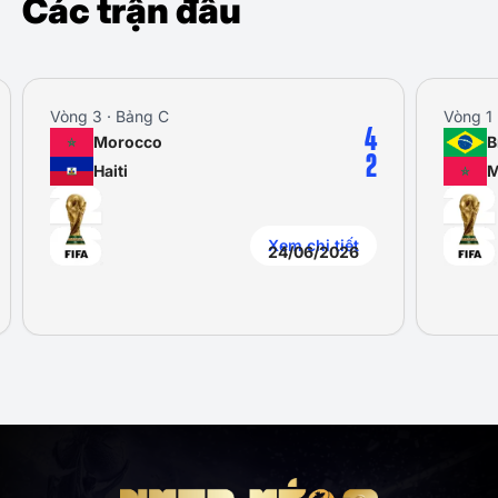
Các trận đấu
Vòng 3 · Bảng C
Vòng 1 
4
Morocco
B
2
Haiti
M
Xem chi tiết
24/06/2026