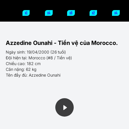
x1
x4
x8
x2
x4
Azzedine Ounahi - Tiền vệ của Morocco.
Ngày sinh: 19/04/2000 (26 tuổi)
Đội hiện tại: Morocco (#8 / Tiền vệ)
Chiều cao: 182 cm
Cân nặng: 62 kg
Tên đầy đủ: Azzedine Ounahi