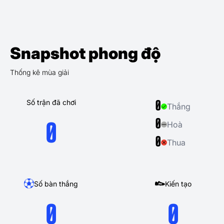
Snapshot phong độ
Thống kê mùa giải
Số trận đã chơi
0
Thắng
0
Hoà
0
0
Thua
Số bàn thắng
Kiến tạo
0
0