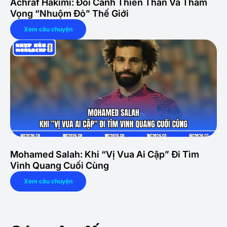
Achraf Hakimi: Đôi Cánh Thiên Thần Và Tham
Vọng “Nhuộm Đỏ” Thế Giới
Xem câu chuyện
Mohamed Salah: Khi “Vị Vua Ai Cập” Đi Tìm
Vinh Quang Cuối Cùng
Xem câu chuyện