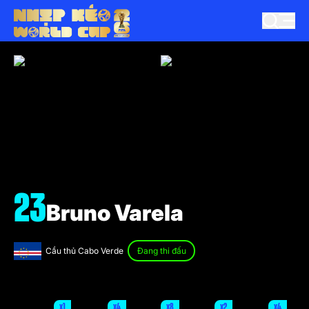
23
Bruno Varela
Cầu thủ Cabo Verde
Đang thi đấu
x1
x4
x8
x2
x4