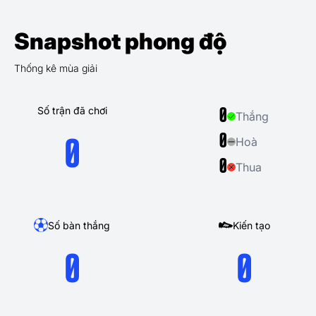
Snapshot phong độ
Thống kê mùa giải
Số trận đã chơi
0
Thắng
0
Hoà
0
0
Thua
Số bàn thắng
Kiến tạo
0
0