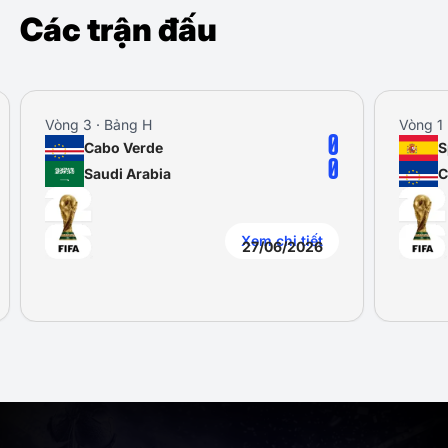
Các trận đấu
Vòng 3 · Bảng H
Vòng 1 
0
Cabo Verde
S
0
Saudi Arabia
C
Xem chi tiết
27/06/2026