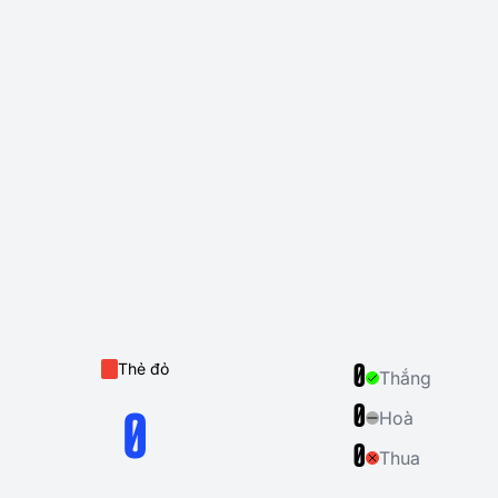
Thẻ đỏ
0
Thắng
0
Hoà
0
0
Thua