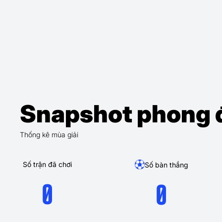
Snapshot phong 
Thống kê mùa giải
Số trận đã chơi
Số bàn thắng
0
0