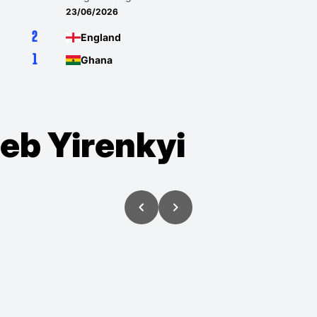
23/06/2026
2
England
1
Ghana
eb Yirenkyi