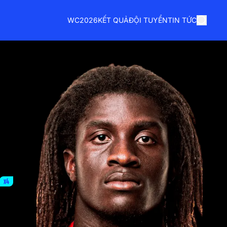
WC2026
KẾT QUẢ
ĐỘI TUYỂN
TIN TỨC
x4