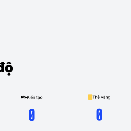
độ
Thẻ vàng
Kiến tạo
0
0