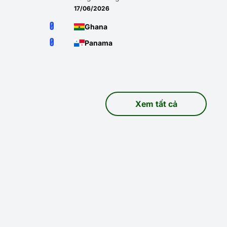
17/06/2026
0
Ghana
0
Panama
Xem tất cả