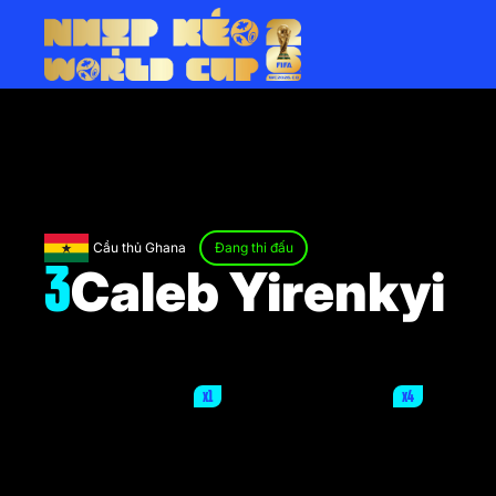
Cầu thủ Ghana
Đang thi đấu
Caleb Yirenkyi
3
x1
x4