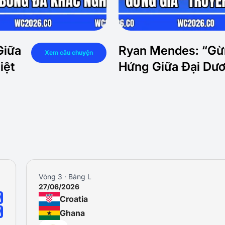
Giữa
Ryan Mendes: “Gừ
Xem câu chuyện
iệt
Hứng Giữa Đại Dươ
Vòng 3 · Bảng L
27/06/2026
0
Croatia
0
Ghana