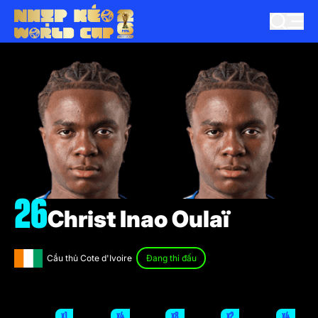
26
Christ Inao Oulaï
Cầu thủ Cote d'Ivoire
Đang thi đấu
x1
x4
x8
x2
x4