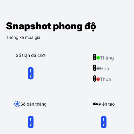
Snapshot phong độ
Thống kê mùa giải
Số trận đã chơi
0
Thắng
0
Hoà
0
0
Thua
Số bàn thắng
Kiến tạo
0
0