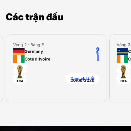
Các trận đấu
Vòng 2 · Bảng E
Vòng 3 
2
Germany
C
1
Cote d'Ivoire
C
Xem chi tiết
20/06/2026