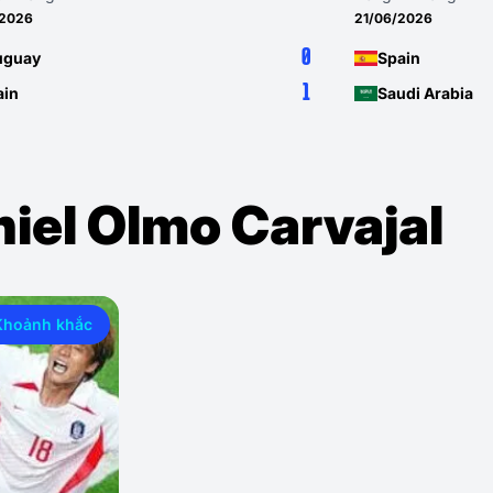
/2026
21/06/2026
0
uguay
Spain
1
ain
Saudi Arabia
iel Olmo Carvajal
Khoảnh khắc