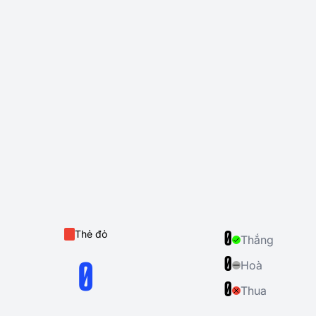
Thẻ đỏ
0
Thắng
0
Hoà
0
0
Thua