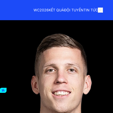
WC2026
KẾT QUẢ
ĐỘI TUYỂN
TIN TỨC
x4