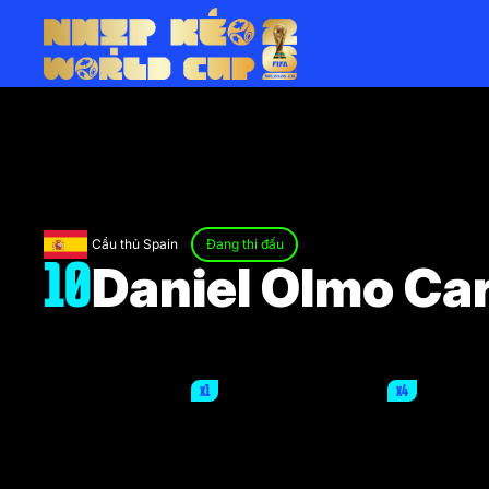
Cầu thủ Spain
Đang thi đấu
Daniel Olmo Car
10
x1
x4