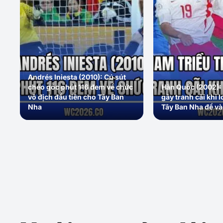
Andrés Iniesta (2010): Cú sút
chéo góc phút 116 đem về chức
Hàn Quốc (2002): 
vô địch đầu tiên cho Tây Ban
gây tranh cãi khi l
Nha
Tây Ban Nha để và