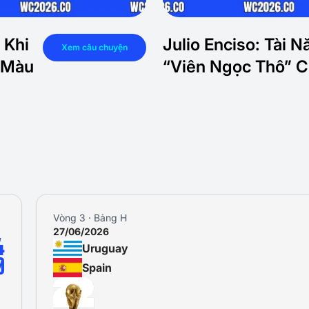
 Khi
Julio Enciso: Tài N
Xem câu chuyện
 Màu
“Viên Ngọc Thô” 
Vòng 3 · Bảng H
27/06/2026
4
Uruguay
0
Spain