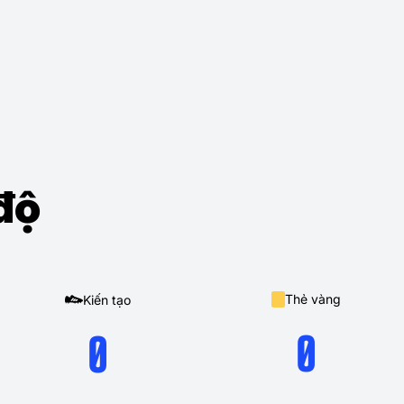
độ
Thẻ vàng
Kiến tạo
0
0