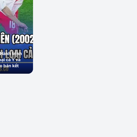
Hành trình
oại cả Ý và
o bán kết