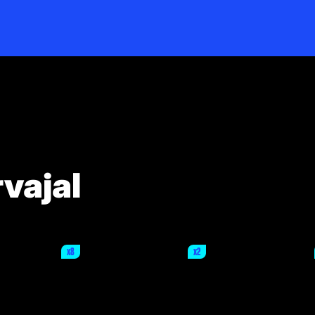
vajal
x8
x2