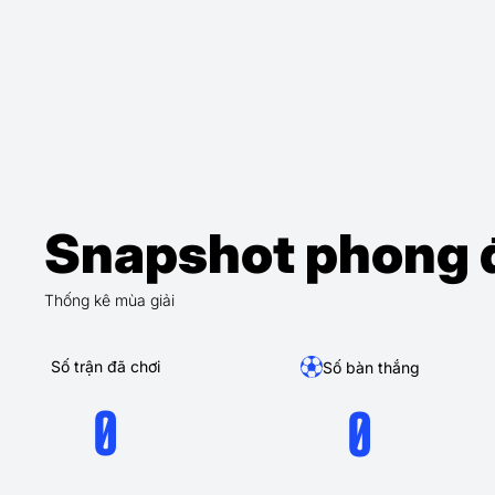
Snapshot phong 
Thống kê mùa giải
Số trận đã chơi
Số bàn thắng
0
0