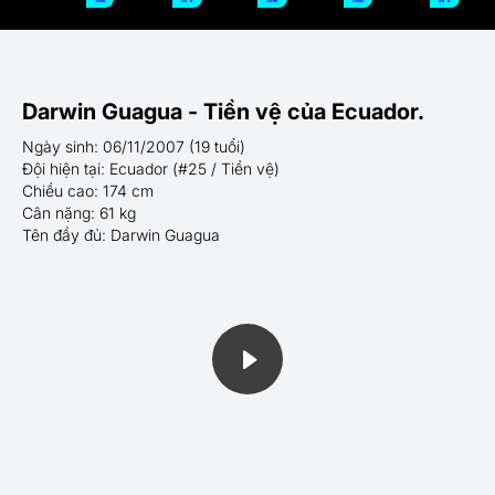
Darwin Guagua - Tiền vệ của Ecuador.
Ngày sinh: 06/11/2007 (19 tuổi)
Đội hiện tại: Ecuador (#25 / Tiền vệ)
Chiều cao: 174 cm
Cân nặng: 61 kg
Tên đầy đủ: Darwin Guagua