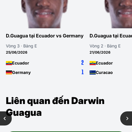
D.Guagua tại Ecuador vs Germany
D.Guagua tại Ecua
Vòng 3 · Bảng E
Vòng 2 · Bảng E
25/06/2026
21/06/2026
2
Ecuador
Ecuador
1
Germany
Curacao
Liên quan đến Darwin
Guagua