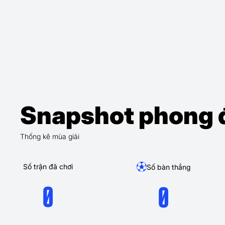
Snapshot phong 
Thống kê mùa giải
Số trận đã chơi
Số bàn thắng
0
0