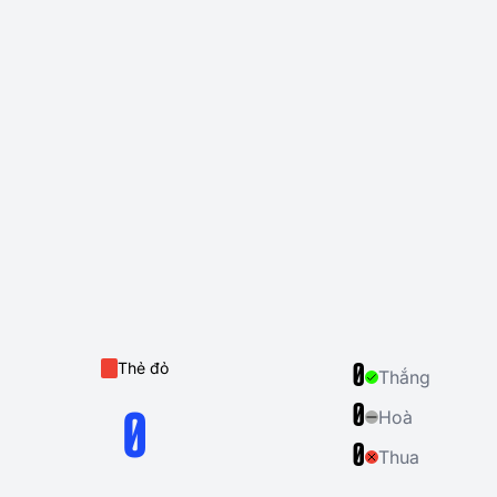
Thẻ đỏ
0
Thắng
0
Hoà
0
0
Thua