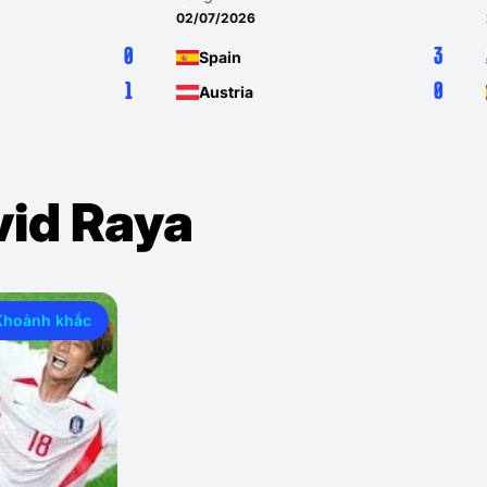
02/07/2026
0
3
Spain
1
0
Austria
vid Raya
Khoảnh khắc