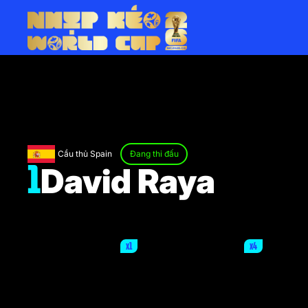
Cầu thủ Spain
Đang thi đấu
David Raya
1
x1
x4