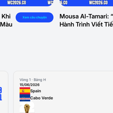
 Khi
Mousa Al-Tamari: 
Xem câu chuyện
 Màu
Hành Trình Viết T
Vòng 1 · Bảng H
15/06/2026
0
Spain
1
Cabo Verde