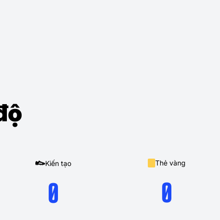
độ
Thẻ vàng
Kiến tạo
0
0