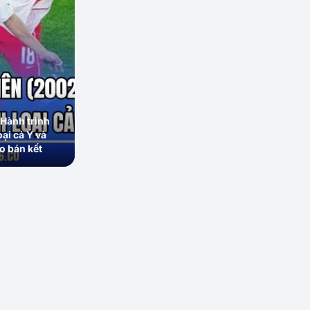
Hành trình
oại cả Ý và
o bán kết