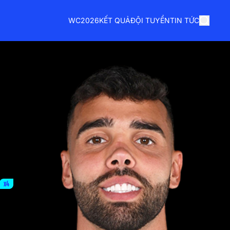
WC2026
KẾT QUẢ
ĐỘI TUYỂN
TIN TỨC
x4