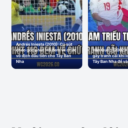
Andrés Iniesta (2010): Cú sút
chéo góc phút 116 đem về chức
Hàn Quốc (2002): 
vô địch đầu tiên cho Tây Ban
gây tranh cãi khi l
Nha
Tây Ban Nha để và