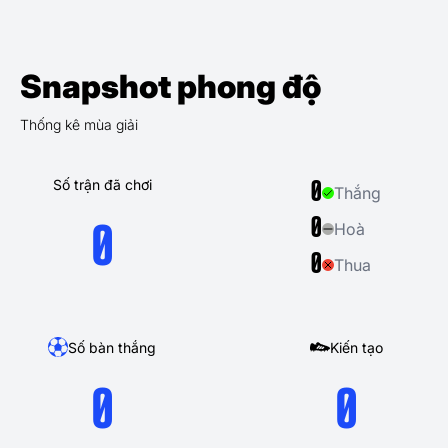
Snapshot phong độ
Thống kê mùa giải
Số trận đã chơi
0
Thắng
0
Hoà
0
0
Thua
Số bàn thắng
Kiến tạo
0
0