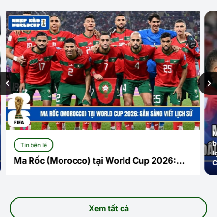
Khoảnh khắc
Morocco (2022): Đội
bóng châu Phi đầu tiên
Tin bên lề
lọt vào tới bán kết World
026:
Ma Rốc (Morocc
Cup
Sẵn sàng viết l
Xem tất cả