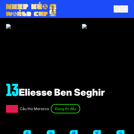
13
Eliesse Ben Seghir
Cầu thủ Morocco
Đang thi đấu
x1
x4
x8
x2
x4