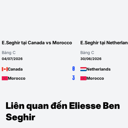
occo
E.Seghir tại Netherlands vs Morocco
E.Seghir t
Bảng C
Vòng 3 · Bả
30/06/2026
24/06/2026
0
1
Netherlands
Morocc
3
1
Morocco
Haiti
Liên quan đến Eliesse Ben
Seghir