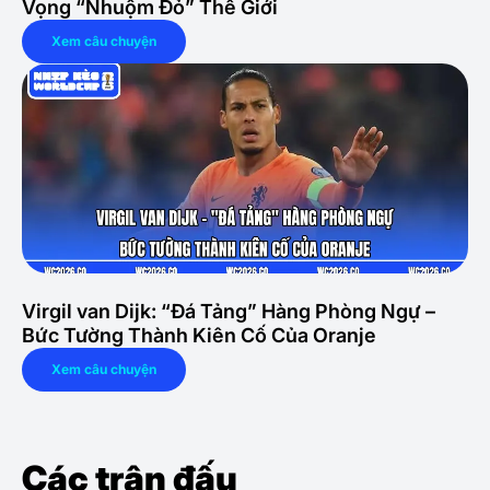
Vọng “Nhuộm Đỏ” Thế Giới
Xem câu chuyện
Virgil van Dijk: “Đá Tảng” Hàng Phòng Ngự –
Bức Tường Thành Kiên Cố Của Oranje
Xem câu chuyện
Các trận đấu