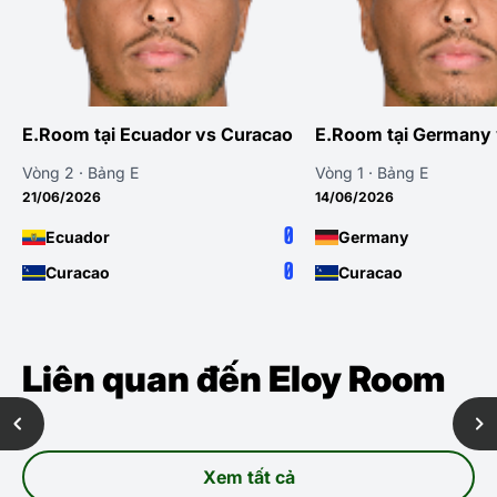
E.Room tại Ecuador vs Curacao
E.Room tại Germany
Vòng 2 · Bảng E
Vòng 1 · Bảng E
21/06/2026
14/06/2026
0
Ecuador
Germany
0
Curacao
Curacao
Liên quan đến Eloy Room
Xem tất cả