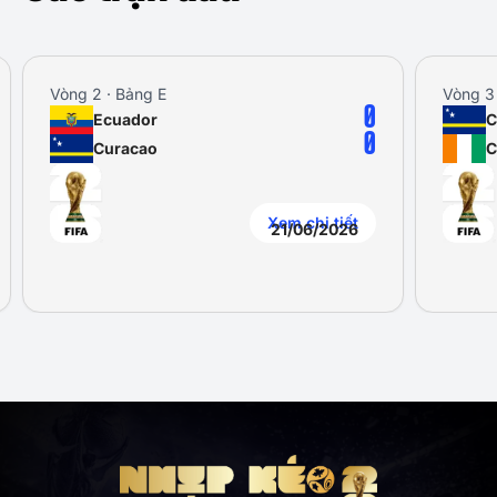
Vòng 2 · Bảng E
Vòng 3 
0
Ecuador
C
0
Curacao
C
Xem chi tiết
21/06/2026