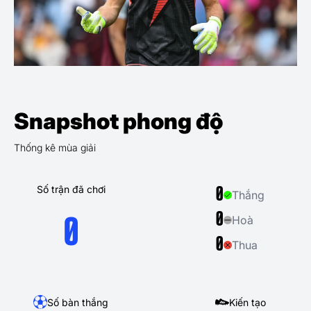
Snapshot phong độ
Thống kê mùa giải
Số trận đã chơi
0
Thắng
0
Hoà
0
0
Thua
Số bàn thắng
Kiến tạo