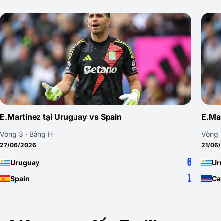
E.Martínez tại Uruguay vs Spain
E.Ma
Vòng 3 · Bảng H
Vòng 
27/06/2026
21/06
0
Uruguay
Ur
1
Spain
Ca