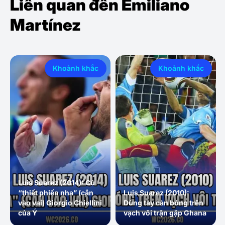
Liên quan đến Emiliano
Martínez
Khoảnh khắc
Khoảnh khắc
Luis Suarez (2014): Cú
“thiết phiến nha” (cắn
Luis Suarez (2010):
vào vai) Giorgio Chiellini
Dùng tay cản bóng trên
của Ý
vạch vôi trận gặp Ghana