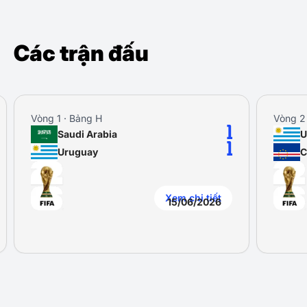
Các trận đấu
Vòng 1 · Bảng H
Vòng 2
1
Saudi Arabia
U
1
Uruguay
C
Xem chi tiết
15/06/2026