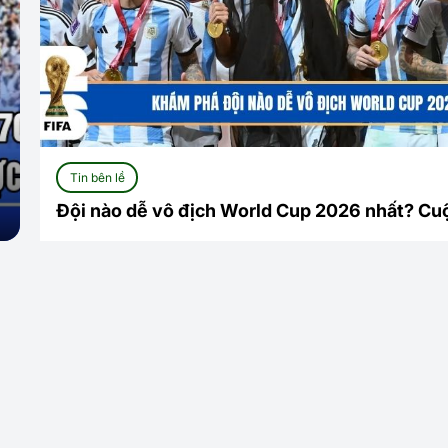
Richarlison (2022): Pha ngả
Tin bên lề
người móc bóng “đẹp như
Siêu Máy Tín
tranh” vào lưới Serbia
Nghệ Lên Tiế