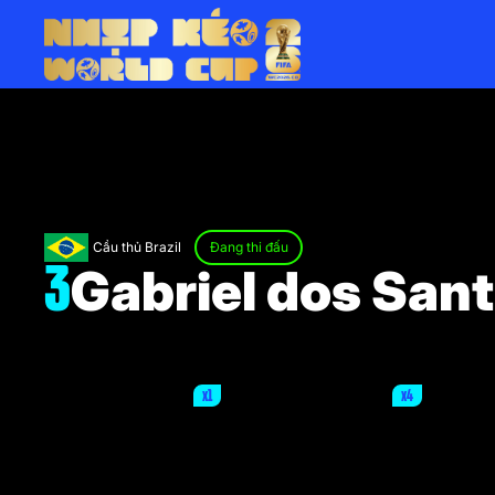
Cầu thủ Brazil
Đang thi đấu
Gabriel dos San
3
x1
x4