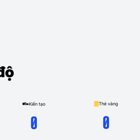
độ
Thẻ vàng
Kiến tạo
0
0