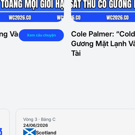
ạng Và
Cole Palmer: “Cold
Xem câu chuyện
Gương Mặt Lạnh V
Tài
Vòng 1 · Bảng C
13/06/2026
0
Brazil