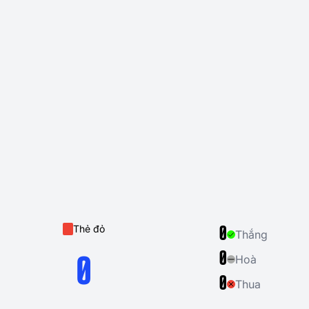
Thẻ đỏ
0
Thắng
0
Hoà
0
0
Thua