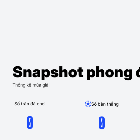
Snapshot phong 
Thống kê mùa giải
Số trận đã chơi
Số bàn thắng
0
0