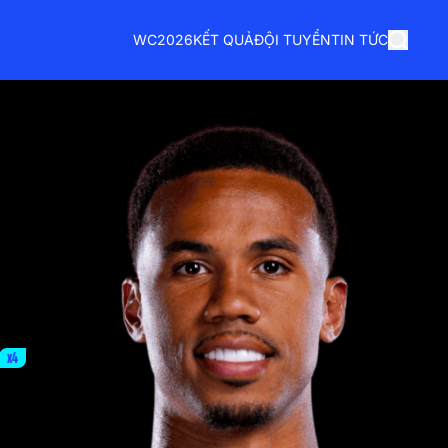
WC2026
KẾT QUẢ
ĐỘI TUYỂN
TIN TỨC
x4