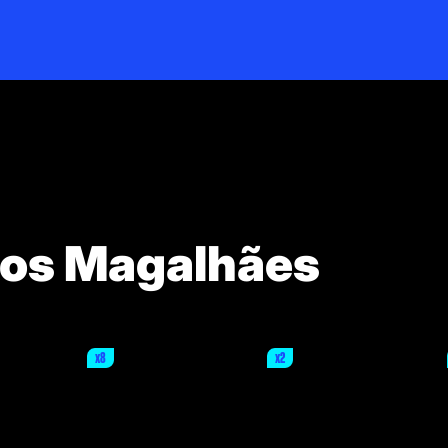
tos Magalhães
x8
x2