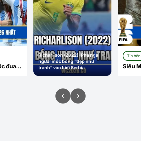
Pele (19
h Opta Dự Đoán WC 2026 – Khi Công
bóng qu
ng Về Nhà Vua Mới