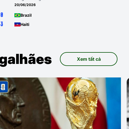
13/06/2026
3
Brazil
0
Morocco
agalhães
Xem tất cả
Khoảnh khắc