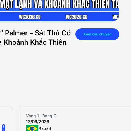
” Palmer – Sát Thủ Có
Xem câu chuyện
à Khoảnh Khắc Thiên
Vòng 2 · Bảng C
20/06/2026
1
Brazil