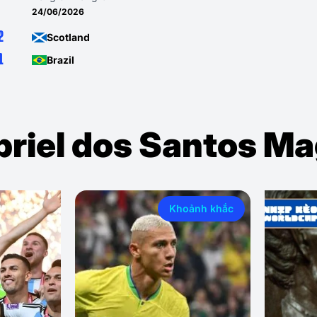
20/06/2026
0
Brazil
3
Haiti
briel dos Santos M