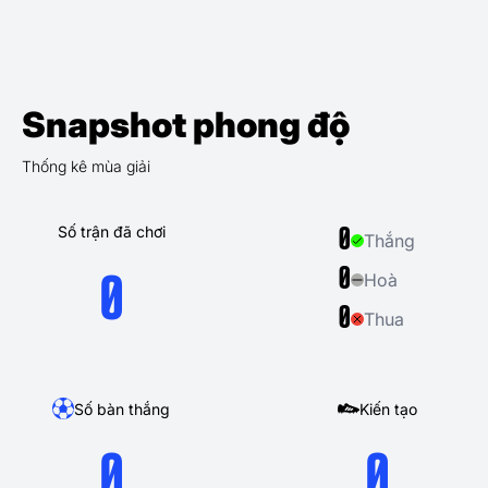
Snapshot phong độ
Thống kê mùa giải
Số trận đã chơi
0
Thắng
0
Hoà
0
0
Thua
Số bàn thắng
Kiến tạo
0
0