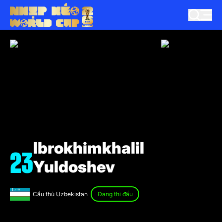
Ibrokhimkhalil
23
Yuldoshev
Cầu thủ Uzbekistan
Đang thi đấu