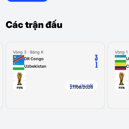
Các trận đấu
Vòng 3 · Bảng K
Vòng 1 
3
DR Congo
U
1
Uzbekistan
C
Xem chi tiết
27/06/2026