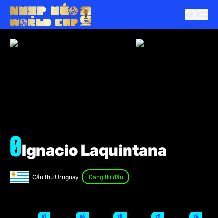
0
Ignacio Laquintana
Cầu thủ Uruguay
Đang thi đấu
x1
x4
x8
x2
x4