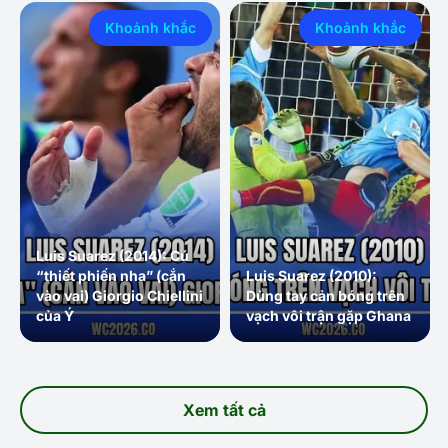
Khoảnh khắc
Khoảnh khắc
Luis Suarez (2014): Cú
“thiết phiến nha” (cắn
Luis Suarez (2010):
vào vai) Giorgio Chiellini
Dùng tay cản bóng trên
của Ý
vạch vôi trận gặp Ghana
Xem tất cả