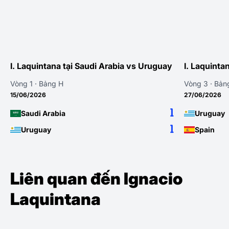
I. Laquintana tại Saudi Arabia vs Uruguay
I. Laquinta
Vòng 1 · Bảng H
Vòng 3 · Bản
15/06/2026
27/06/2026
1
Saudi Arabia
Uruguay
1
Uruguay
Spain
Liên quan đến Ignacio
Laquintana