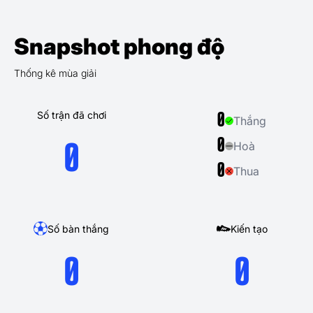
Snapshot phong độ
Thống kê mùa giải
Số trận đã chơi
0
Thắng
0
Hoà
0
0
Thua
Số bàn thắng
Kiến tạo
0
0