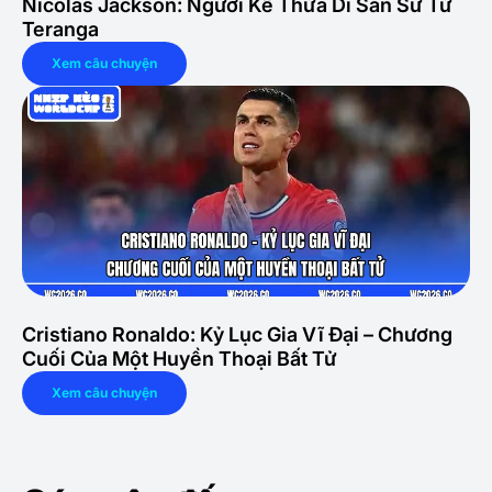
Nicolas Jackson: Người Kế Thừa Di Sản Sư Tử
Teranga
Xem câu chuyện
Cristiano Ronaldo: Kỷ Lục Gia Vĩ Đại – Chương
Cuối Của Một Huyền Thoại Bất Tử
Xem câu chuyện