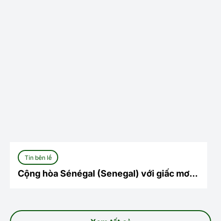
Tin bên lề
Cộng hòa Sénégal (Senegal) với giấc mơ
tiến xa World Cup