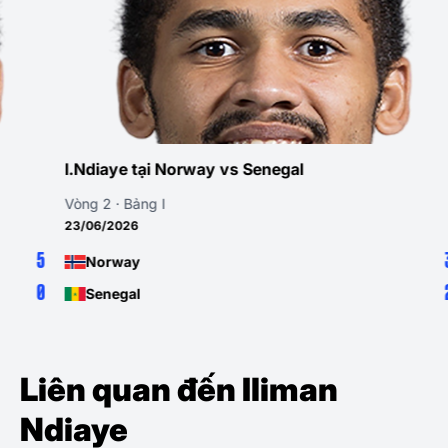
Ndiaye tại Norway vs Senegal
I.Ndiay
ng 2 · Bảng I
Vòng 1 · 
/06/2026
16/06/20
3
Norway
Fran
2
Senegal
Sene
Liên quan đến Iliman
Ndiaye