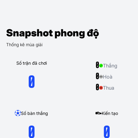
Snapshot phong độ
Thống kê mùa giải
Số trận đã chơi
0
Thắng
0
Hoà
0
0
Thua
Số bàn thắng
Kiến tạo
0
0