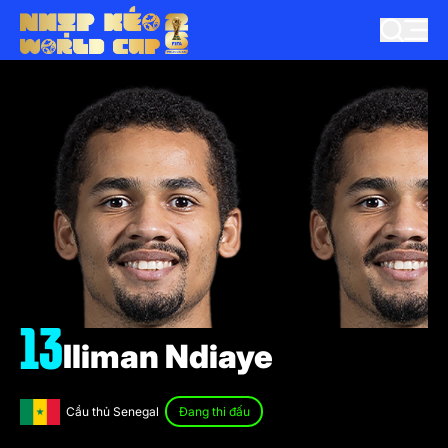
13
Iliman Ndiaye
Cầu thủ Senegal
Đang thi đấu