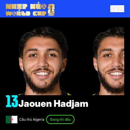
13
Jaouen Hadjam
Cầu thủ Algeria
Đang thi đấu