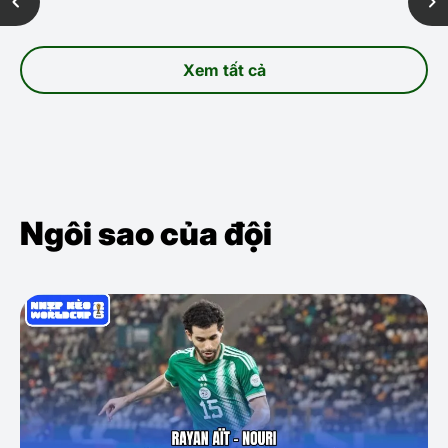
Xem tất cả
Ngôi sao của đội