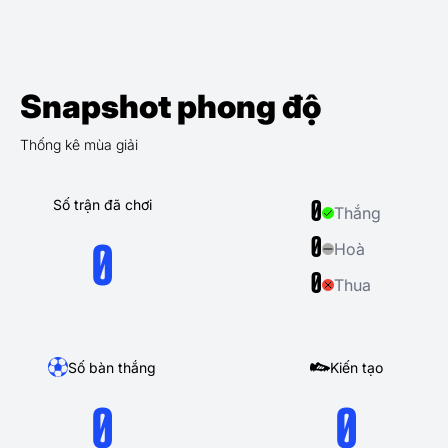
Snapshot phong độ
Thống kê mùa giải
Số trận đã chơi
0
Thắng
0
Hoà
0
0
Thua
Số bàn thắng
Kiến tạo
0
0