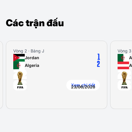
Các trận đấu
ảng J
Vòng 3 · Bảng J
1
an
Algeria
2
ria
Austria
Xem chi tiết
23/06/2026