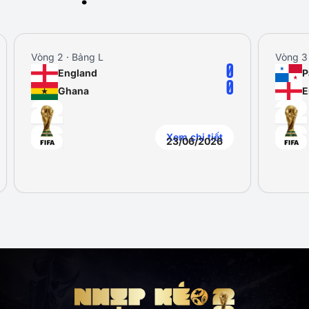
Vòng 2 · Bảng L
Vòng 3 
0
England
P
0
Ghana
E
Xem chi tiết
23/06/2026