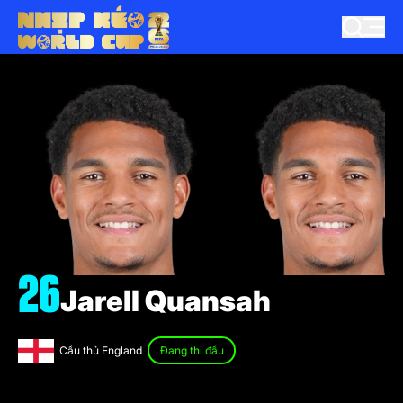
26
Jarell Quansah
Cầu thủ England
Đang thi đấu