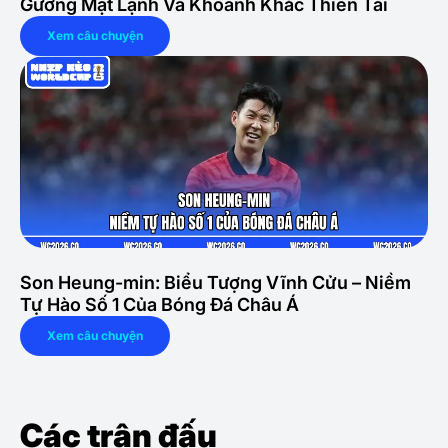
Gương Mặt Lạnh Và Khoảnh Khắc Thiên Tài
Xem câu chuyện
Son Heung-min: Biểu Tượng Vĩnh Cửu – Niềm
Tự Hào Số 1 Của Bóng Đá Châu Á
Xem câu chuyện
Các trận đấu