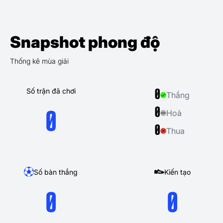
Snapshot phong độ
Thống kê mùa giải
Số trận đã chơi
0
Thắng
0
Hoà
0
0
Thua
Số bàn thắng
Kiến tạo
0
0