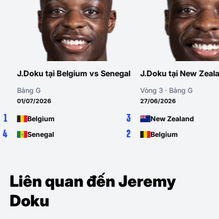
J.Doku tại Belgium vs Senegal
J.Doku tại New Zealan
Bảng G
Vòng 3 · Bảng G
01/07/2026
27/06/2026
3
Belgium
New Zealand
2
Senegal
Belgium
Liên quan đến Jeremy
Doku