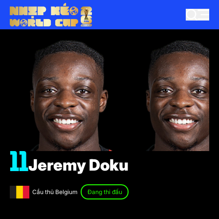
11
Jeremy Doku
Cầu thủ Belgium
Đang thi đấu