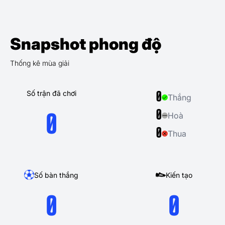
Snapshot phong độ
Thống kê mùa giải
Số trận đã chơi
0
Thắng
0
Hoà
0
0
Thua
Số bàn thắng
Kiến tạo
0
0