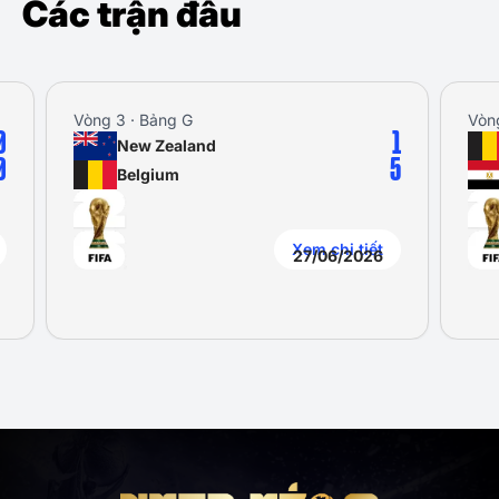
Các trận đấu
Vòng 3 · Bảng G
Vòng 1 
1
New Zealand
B
5
Belgium
E
Xem chi tiết
27/06/2026