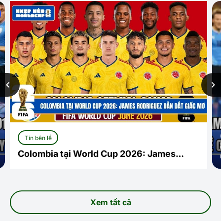
James 
(2014):
Tin bên lề
lê cháy
olombia tại World Cup 2026: James
ngoài 
odriguez dẫn dắt giấc mơ
Xem tất cả