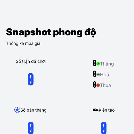
Snapshot phong độ
Thống kê mùa giải
Số trận đã chơi
0
Thắng
0
Hoà
0
0
Thua
Số bàn thắng
Kiến tạo
0
0