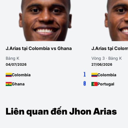
Arias tại Colombia vs Ghana
J.Arias tại Colombia 
ng K
Vòng 3 · Bảng K
/07/2026
27/06/2026
1
Colombia
Colombia
0
Ghana
Portugal
Liên quan đến Jhon Arias