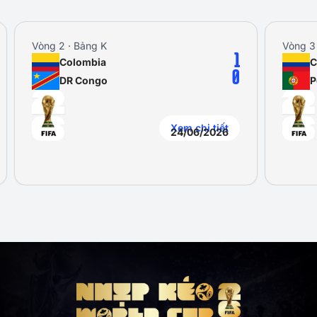
Vòng 2 · Bảng K
Vòng 3 · Bả
1
Colombia
Colom
0
DR Congo
Portu
Xem chi tiết
24/06/2026