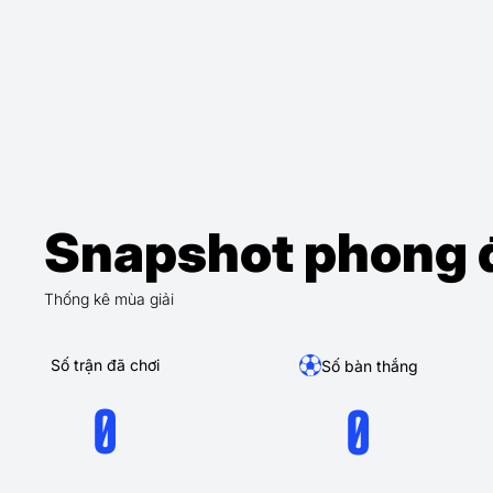
Snapshot phong 
Thống kê mùa giải
Số trận đã chơi
Số bàn thắng
0
0