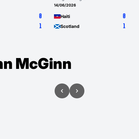
14/06/2026
0
0
Haiti
1
1
Scotland
ohn McGinn