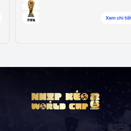
Xem chi tiế