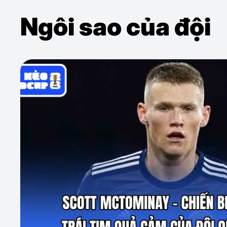
Ngôi sao của đội