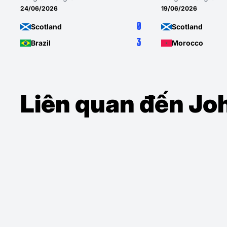
24/06/2026
19/06/2026
0
Scotland
Scotland
3
Brazil
Morocco
Liên quan đến J