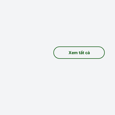
Xem tất cả