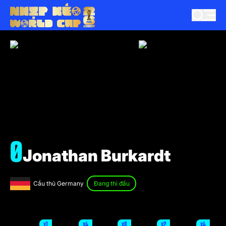
0
Jonathan Burkardt
Cầu thủ Germany
Đang thi đấu
x1
x4
x8
x2
x4