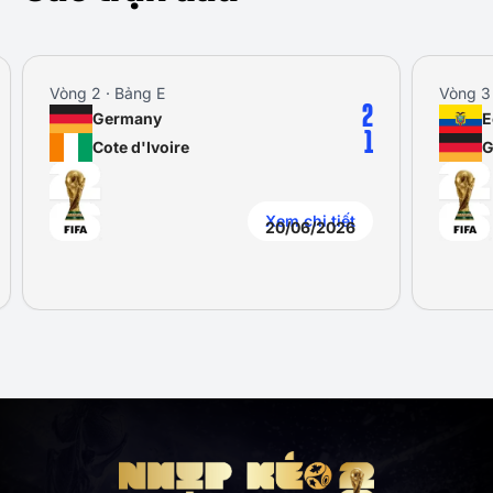
Vòng 2 · Bảng E
Vòng 3 
2
Germany
E
1
Cote d'Ivoire
G
Xem chi tiết
20/06/2026