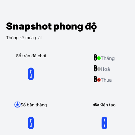
Snapshot phong độ
Thống kê mùa giải
Số trận đã chơi
0
Thắng
0
Hoà
0
0
Thua
Số bàn thắng
Kiến tạo
0
0