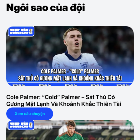
Ngôi sao của đội
Cole Palmer: “Cold” Palmer – Sát Thủ Có
Gương Mặt Lạnh Và Khoảnh Khắc Thiên Tài
Xem câu chuyện