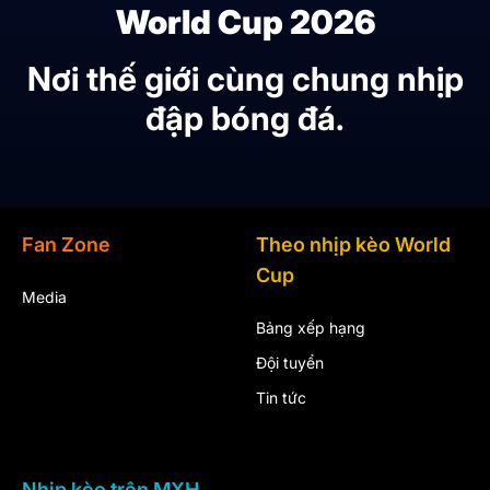
World Cup 2026
Nơi thế giới cùng chung nhịp
đập bóng đá.
Fan Zone
Theo nhịp kèo World
Cup
Media
Bảng xếp hạng
Đội tuyển
Tin tức
Nhịp kèo trên MXH