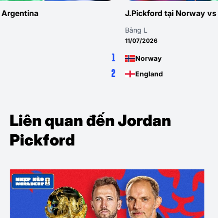
Pickford tại Norway vs England
J.
ng L
Bả
/07/2026
06
1
Norway
2
England
Liên quan đến Jordan
Pickford