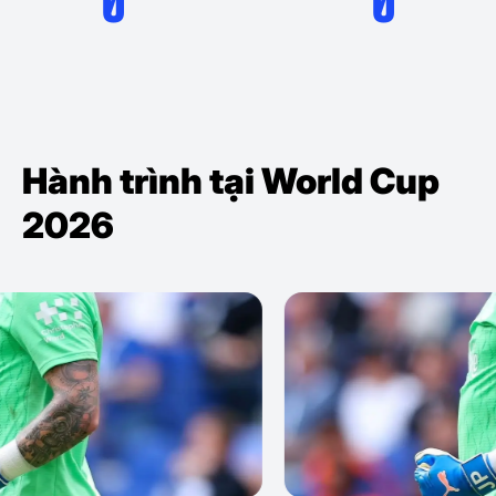
0
0
Hành trình tại World Cup
2026