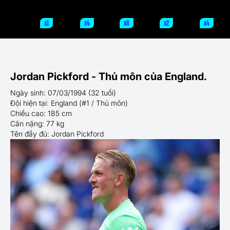
x1
x4
x8
x2
x4
Jordan Pickford - Thủ môn của England.
Ngày sinh: 07/03/1994 (32 tuổi)
Đội hiện tại: England (#1 / Thủ môn)
Chiều cao: 185 cm
Cân nặng: 77 kg
Tên đầy đủ: Jordan Pickford