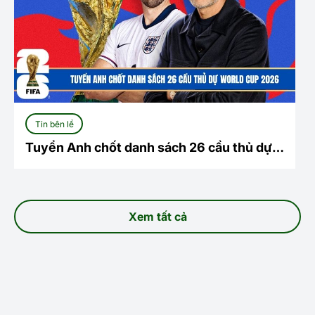
Tin bên lề
Tuyển Anh chốt danh sách 26 cầu thủ dự
World Cup 2026
Xem tất cả