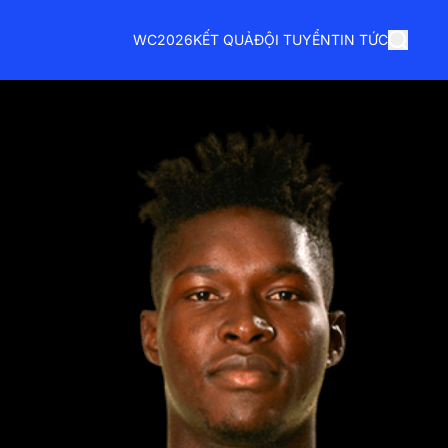
WC2026
KẾT QUẢ
ĐỘI TUYỂN
TIN TỨC
x4