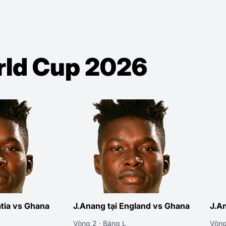
orld Cup 2026
atia vs Ghana
J.Anang tại England vs Ghana
J.A
Vòng 2 · Bảng L
Vòng