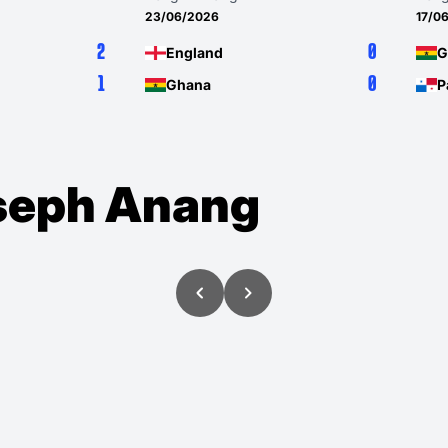
23/06/2026
17/0
2
0
England
G
1
0
Ghana
P
oseph Anang