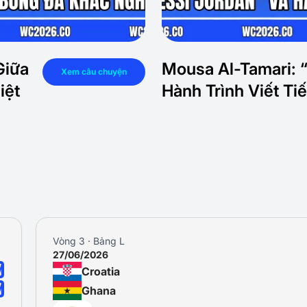
Giữa
Mousa Al-Tamari: 
Xem câu chuyện
iệt
Hành Trình Viết T
Vòng 3 · Bảng L
27/06/2026
0
Croatia
0
Ghana