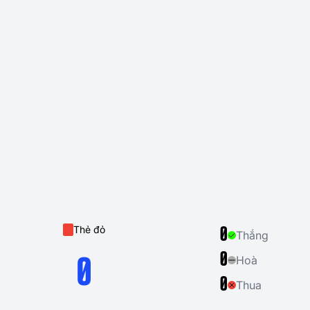
Thẻ đỏ
0
Thắng
0
Hoà
0
0
Thua