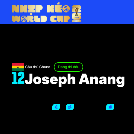
Cầu thủ Ghana
Đang thi đấu
Joseph Anang
12
x1
x4