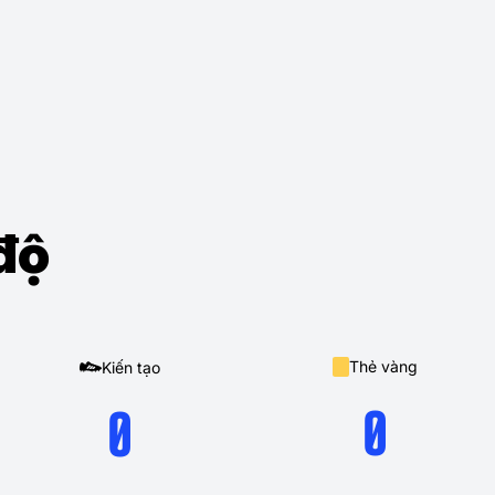
độ
Thẻ vàng
Kiến tạo
0
0