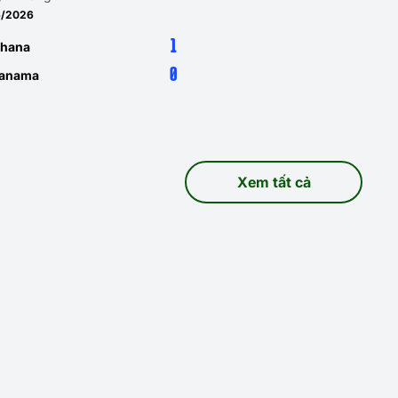
6/2026
1
hana
0
anama
Xem tất cả