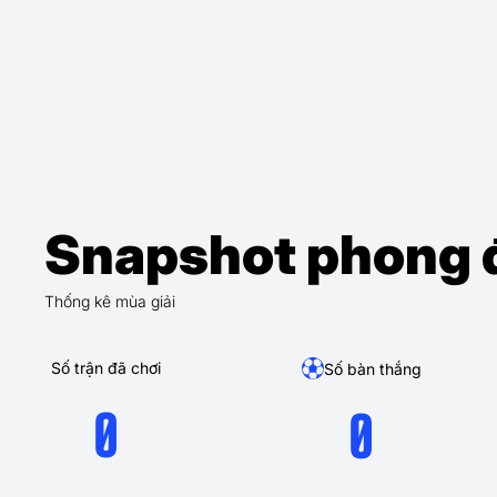
Snapshot phong 
Thống kê mùa giải
Số trận đã chơi
Số bàn thắng
0
0