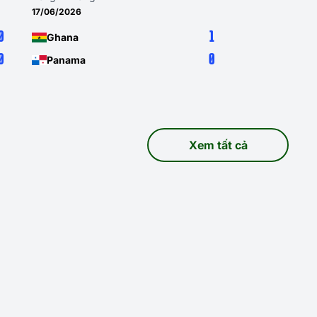
17/06/2026
0
1
Ghana
0
0
Panama
Xem tất cả