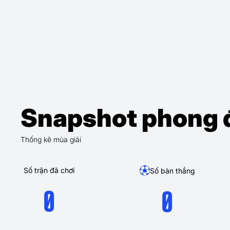
Snapshot phong 
Thống kê mùa giải
Số trận đã chơi
Số bàn thắng
0
0