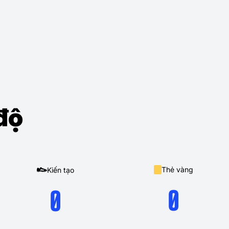
độ
Thẻ vàng
Kiến tạo
0
0