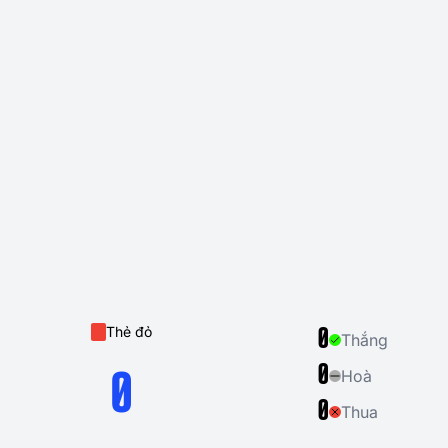
Thẻ đỏ
0
Thắng
0
Hoà
0
0
Thua