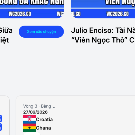
Giữa
Julio Enciso: Tài N
Xem câu chuyện
iệt
“Viên Ngọc Thô” 
Vòng 3 · Bảng L
27/06/2026
0
Croatia
0
Ghana