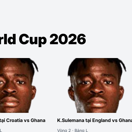
orld Cup 2026
ại Croatia vs Ghana
K.Sulemana tại England vs Ghan
L
Vòng 2 · Bảng L