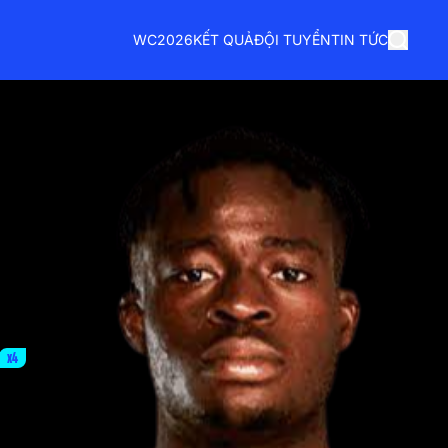
WC2026
KẾT QUẢ
ĐỘI TUYỂN
TIN TỨC
x4