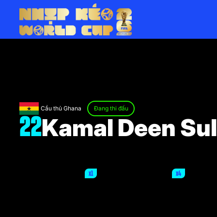
Cầu thủ Ghana
Đang thi đấu
Kamal Deen Su
22
x1
x4