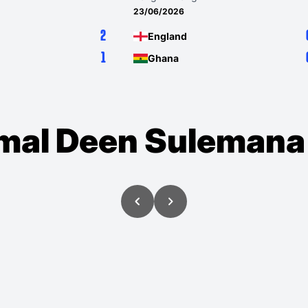
23/06/2026
2
England
1
Ghana
amal Deen Sulemana