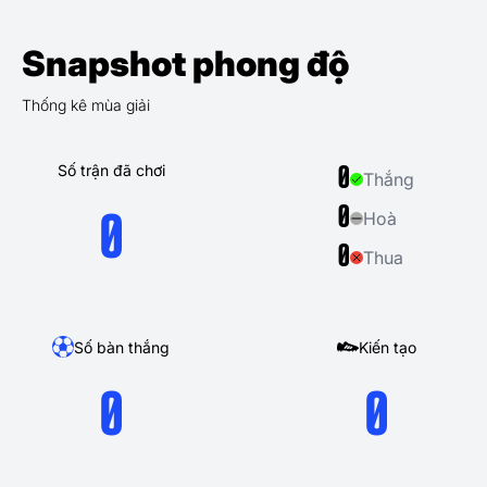
Snapshot phong độ
Thống kê mùa giải
Số trận đã chơi
0
Thắng
0
Hoà
0
0
Thua
Số bàn thắng
Kiến tạo
0
0