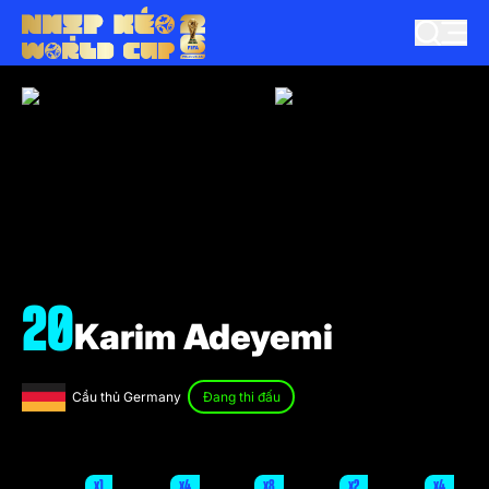
20
Karim Adeyemi
Cầu thủ Germany
Đang thi đấu
x1
x4
x8
x2
x4