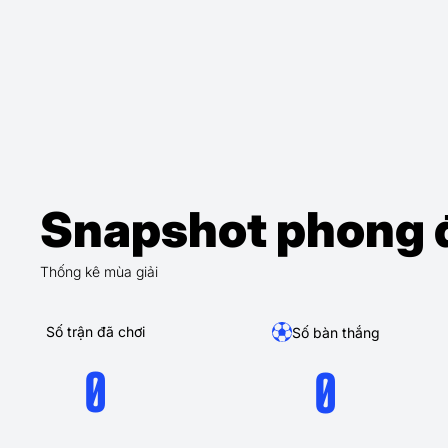
Snapshot phong 
Thống kê mùa giải
Số trận đã chơi
Số bàn thắng
0
0