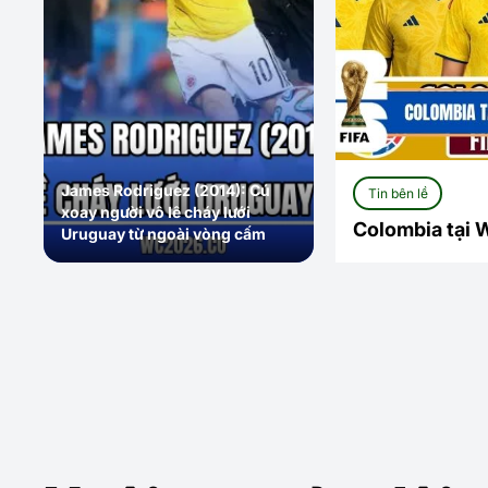
James Rodriguez (2014): Cú
Tin bên lề
xoay người vô lê cháy lưới
Colombia tại 
Uruguay từ ngoài vòng cấm
dắt giấc mơ