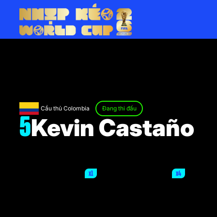
Cầu thủ Colombia
Đang thi đấu
Kevin Castaño
5
x1
x4