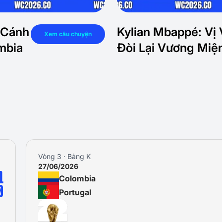
 Cánh
Kylian Mbappé: Vị 
Xem câu chuyện
mbia
Đòi Lại Vương Miệ
Vòng 3 · Bảng K
27/06/2026
1
Colombia
0
Portugal