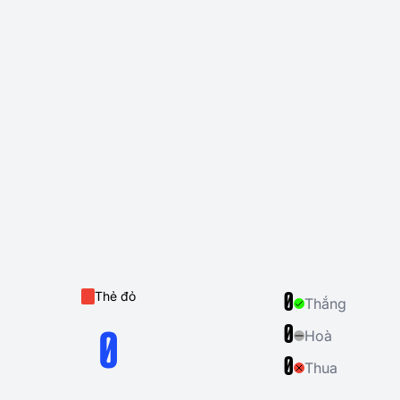
Thẻ đỏ
0
Thắng
0
Hoà
0
0
Thua