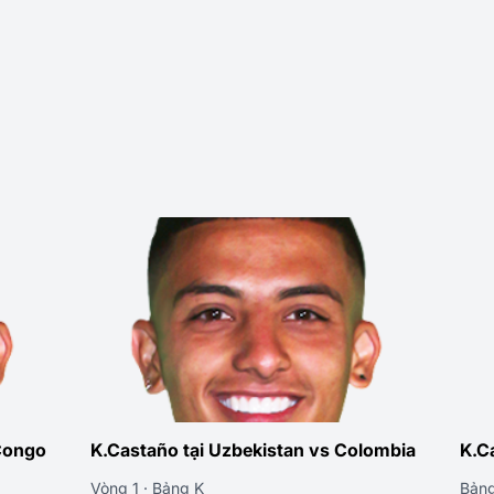
Congo
K.Castaño tại Uzbekistan vs Colombia
K.C
Vòng 1 · Bảng K
Bản