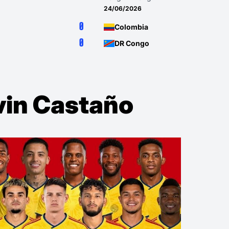
24/06/2026
0
Colombia
0
DR Congo
vin Castaño