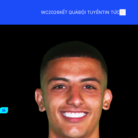
WC2026
KẾT QUẢ
ĐỘI TUYỂN
TIN TỨC
x4