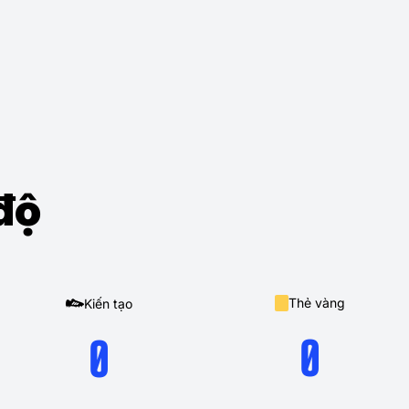
độ
Thẻ vàng
Kiến tạo
0
0