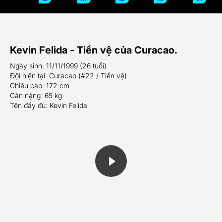
Kevin Felida - Tiền vệ của Curacao.
Ngày sinh: 11/11/1999 (26 tuổi)
Đội hiện tại: Curacao (#22 / Tiền vệ)
Chiều cao: 172 cm
Cân nặng: 65 kg
Tên đầy đủ: Kevin Felida