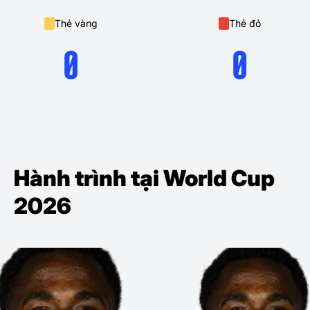
Thẻ vàng
Thẻ đỏ
0
0
Hành trình tại World Cup
2026