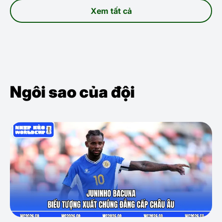
Xem tất cả
Ngôi sao của đội