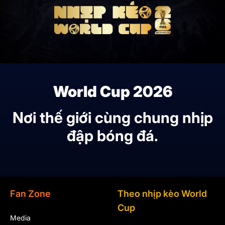
World Cup 2026
Nơi thế giới cùng chung nhịp
đập bóng đá.
Fan Zone
Theo nhịp kèo World
Cup
Media