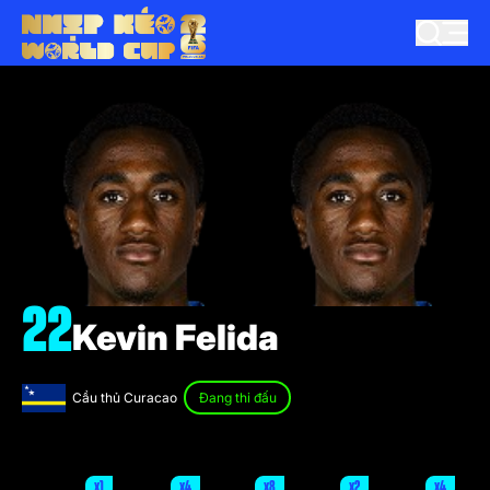
22
Kevin Felida
Cầu thủ Curacao
Đang thi đấu
x1
x4
x8
x2
x4