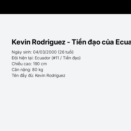
Kevin Rodriguez - Tiền đạo của Ecu
Ngày sinh: 04/03/2000 (26 tuổi)
Đội hiện tại: Ecuador (#11 / Tiền đạo)
Chiều cao: 190 cm
Cân nặng: 80 kg
Tên đầy đủ: Kevin Rodriguez