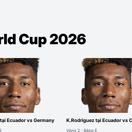
orld Cup 2026
 tại Ecuador vs Germany
K.Rodriguez tại Ecuador vs 
E
Vòng 2 · Bảng E