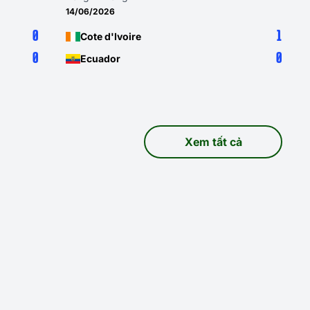
14/06/2026
0
1
Cote d'Ivoire
0
0
Ecuador
Xem tất cả