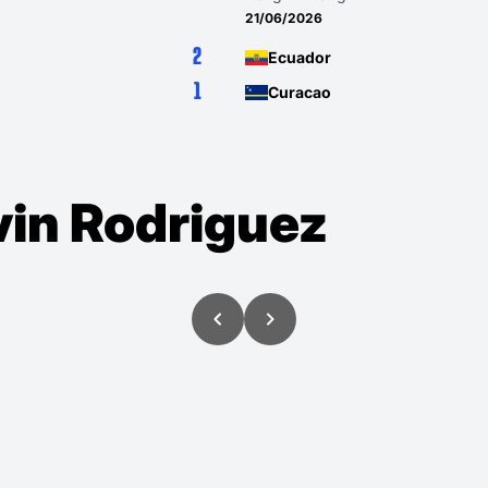
21/06/2026
2
Ecuador
1
Curacao
vin Rodriguez