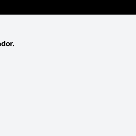
ador.