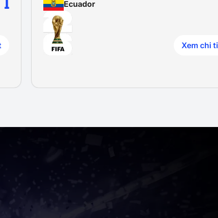
1
Ecuador
t
Xem chi ti