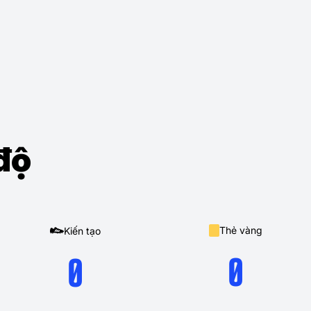
độ
Thẻ vàng
Kiến tạo
0
0