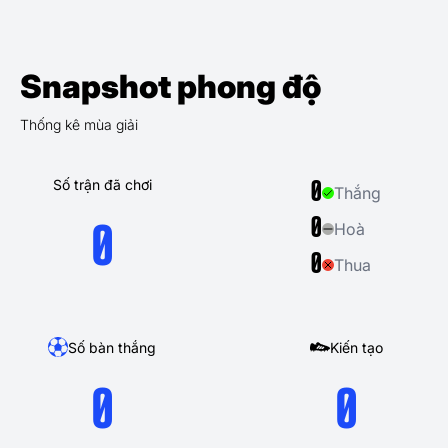
Snapshot phong độ
Thống kê mùa giải
Số trận đã chơi
0
Thắng
0
Hoà
0
0
Thua
Số bàn thắng
Kiến tạo
0
0