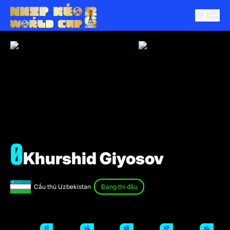
0
Khurshid Giyosov
Cầu thủ Uzbekistan
Đang thi đấu
x1
x4
x8
x2
x4