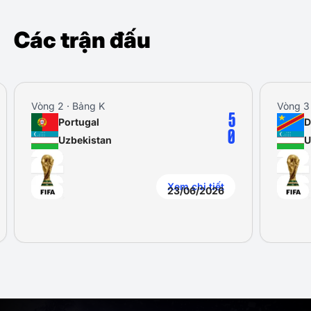
Các trận đấu
Vòng 2 · Bảng K
Vòng 3 · 
5
Portugal
DR 
0
Uzbekistan
Uzb
Xem chi tiết
23/06/2026