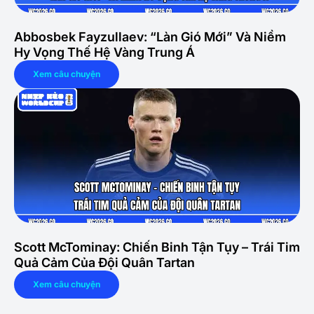
Abbosbek Fayzullaev: “Làn Gió Mới” Và Niềm
Hy Vọng Thế Hệ Vàng Trung Á
Xem câu chuyện
Scott McTominay: Chiến Binh Tận Tụy – Trái Tim
Quả Cảm Của Đội Quân Tartan
Xem câu chuyện