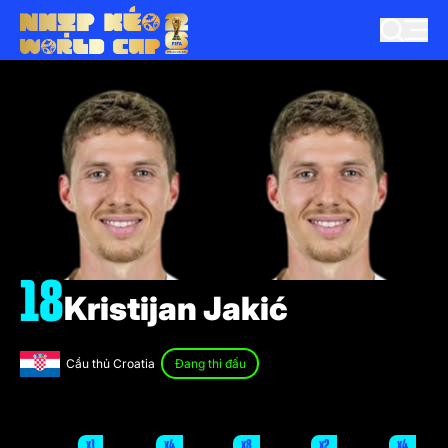
18
Kristijan Jakić
Cầu thủ Croatia
Đang thi đấu
x1
x4
x8
x2
x4