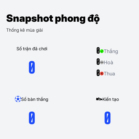
Snapshot phong độ
Thống kê mùa giải
Số trận đã chơi
0
Thắng
0
Hoà
0
0
Thua
Số bàn thắng
Kiến tạo
0
0