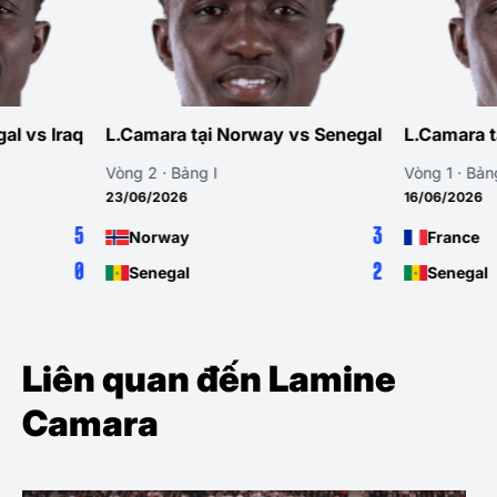
q
L.Camara tại Norway vs Senegal
L.Camara tại France
Vòng 2 · Bảng I
Vòng 1 · Bảng I
23/06/2026
16/06/2026
5
3
Norway
France
0
2
Senegal
Senegal
Liên quan đến Lamine
Camara