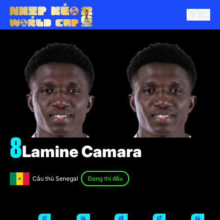
8
Lamine Camara
Cầu thủ Senegal
Đang thi đấu
x1
x4
x8
x2
x4