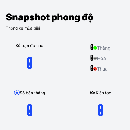
Snapshot phong độ
Thống kê mùa giải
Số trận đã chơi
0
Thắng
0
Hoà
0
0
Thua
Số bàn thắng
Kiến tạo
0
0