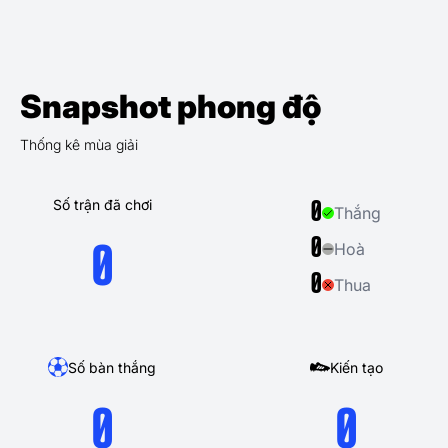
Snapshot phong độ
Thống kê mùa giải
Số trận đã chơi
0
Thắng
0
Hoà
0
0
Thua
Số bàn thắng
Kiến tạo
0
0