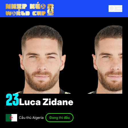
23
Luca Zidane
Cầu thủ Algeria
Đang thi đấu