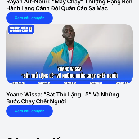
Rayan Aït-Nouri: “Máy Chạy” Thượng Hạng Bên
Hành Lang Cánh Đội Quân Cáo Sa Mạc
Xem câu chuyện
Yoane Wissa: “Sát Thủ Lặng Lẽ” Và Những
Bước Chạy Chết Người
Xem câu chuyện