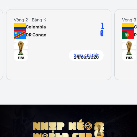
Vòng 2 · Bảng K
Vòng 3
1
Colombia
C
0
DR Congo
P
Xem chi tiết
24/06/2026