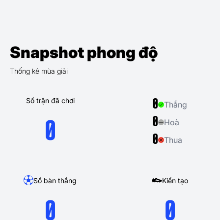
Snapshot phong độ
Thống kê mùa giải
Số trận đã chơi
0
Thắng
0
Hoà
0
0
Thua
Số bàn thắng
Kiến tạo
0
0