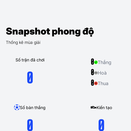
Snapshot phong độ
Thống kê mùa giải
Số trận đã chơi
0
Thắng
0
Hoà
0
0
Thua
Số bàn thắng
Kiến tạo
0
0