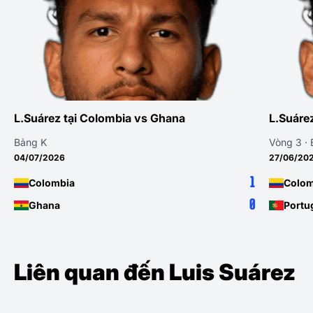
L.Suárez tại Colombia vs Ghana
L.Suáre
Bảng K
Vòng 3 ·
04/07/2026
27/06/20
1
Colombia
Colom
0
Ghana
Portu
Liên quan đến Luis Suárez