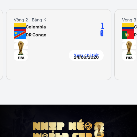
Vòng 2 · Bảng K
Vòng 3
1
Colombia
C
0
DR Congo
P
Xem chi tiết
24/06/2026