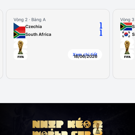
Vòng 2 · Bảng A
Vòng 3
1
Czechia
S
1
South Africa
S
Xem chi tiết
18/06/2026