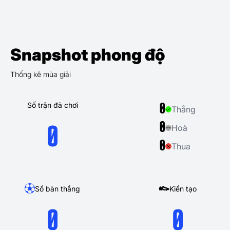
Snapshot phong độ
Thống kê mùa giải
Số trận đã chơi
0
Thắng
0
Hoà
0
0
Thua
Số bàn thắng
Kiến tạo
0
0