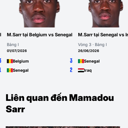
l
M.Sarr tại Belgium vs Senegal
M.Sarr tại Senegal vs I
Bảng I
Vòng 3 · Bảng I
01/07/2026
26/06/2026
3
3
Belgium
Senegal
1
2
Senegal
Iraq
Liên quan đến Mamadou
Sarr