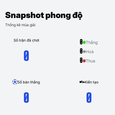
Snapshot phong độ
Thống kê mùa giải
Số trận đã chơi
0
Thắng
0
Hoà
0
0
Thua
Số bàn thắng
Kiến tạo
0
0