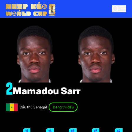
2
Mamadou Sarr
Cầu thủ Senegal
Đang thi đấu
x1
x4
x8
x2
x4