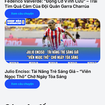
Federico Valverde: “Động Cơ Vĩnh Cửu” – Trái
Tim Quả Cảm Của Đội Quân Garra Charrúa
Xem câu chuyện
Julio Enciso: Tài Năng Trẻ Sáng Giá – “Viên
Ngọc Thô” Chờ Ngày Tỏa Sáng
Xem câu chuyện