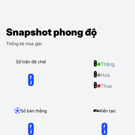
Snapshot phong độ
Thống kê mùa giải
Số trận đã chơi
0
Thắng
0
Hoà
0
0
Thua
Số bàn thắng
Kiến tạo
0
0