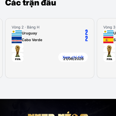
Các trận đấu
Vòng 2 · Bảng H
Vòng 3
2
Uruguay
U
2
Cabo Verde
S
Xem chi tiết
21/06/2026