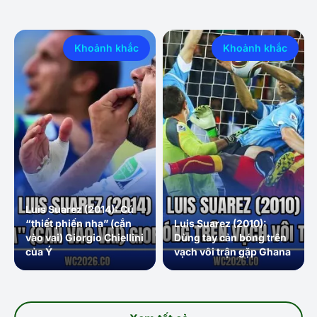
Khoảnh khắc
Khoảnh khắc
Luis Suarez (2014): Cú
“thiết phiến nha” (cắn
Luis Suarez (2010):
vào vai) Giorgio Chiellini
Dùng tay cản bóng trên
của Ý
vạch vôi trận gặp Ghana