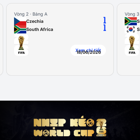
Vòng 2 · Bảng A
Vòng 3
1
Czechia
S
1
South Africa
S
Xem chi tiết
18/06/2026