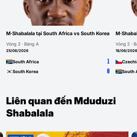
M·Shabalala tại South Africa vs South Korea
M·Shabal
Vòng 3 · Bảng A
Vòng 2 · 
25/06/2026
18/06/202
1
South Africa
Czechi
0
South Korea
South 
Liên quan đến Mduduzi
Shabalala