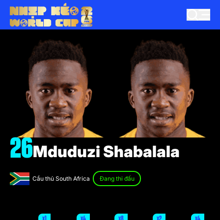
26
Mduduzi Shabalala
Cầu thủ South Africa
Đang thi đấu
x1
x4
x8
x2
x4