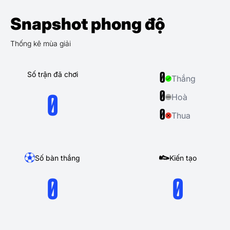
Snapshot phong độ
Thống kê mùa giải
Số trận đã chơi
0
Thắng
0
Hoà
0
0
Thua
Số bàn thắng
Kiến tạo
0
0