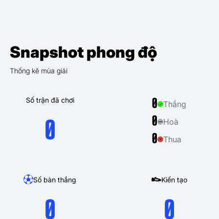
Snapshot phong độ
Thống kê mùa giải
Số trận đã chơi
0
Thắng
0
Hoà
0
0
Thua
Số bàn thắng
Kiến tạo
0
0