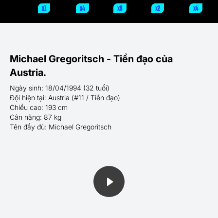
x1
x4
x8
x2
x4
Michael Gregoritsch - Tiền đạo của
Austria.
Ngày sinh: 18/04/1994 (32 tuổi)
Đội hiện tại: Austria (#11 / Tiền đạo)
Chiều cao: 193 cm
Cân nặng: 87 kg
Tên đầy đủ: Michael Gregoritsch