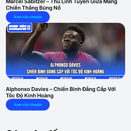
Marcel Sabitzer – Thủ Lĩnh Tuyến Giữa Mang
Chiến Thắng Bùng Nổ
Xem câu chuyện
Alphonso Davies – Chiến Binh Đẳng Cấp Với
Tốc Độ Kinh Hoàng
Xem câu chuyện