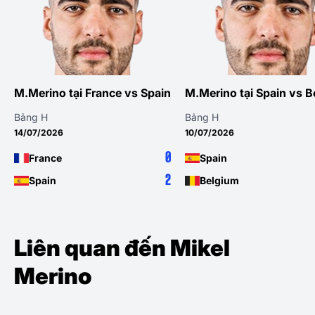
M.Merino tại France vs Spain
M.Merino tại Spain vs 
Bảng H
Bảng H
14/07/2026
10/07/2026
0
France
Spain
2
Spain
Belgium
Liên quan đến Mikel
Merino