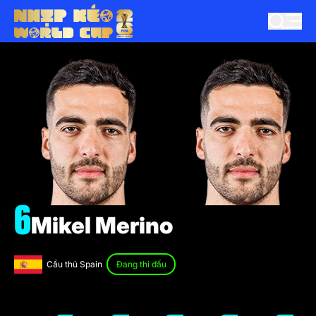
6
Mikel Merino
Cầu thủ Spain
Đang thi đấu