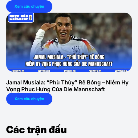
Xem câu chuyện
Jamal Musiala: “Phù Thủy” Rê Bóng – Niềm Hy
Vọng Phục Hưng Của Die Mannschaft
Xem câu chuyện
Các trận đấu